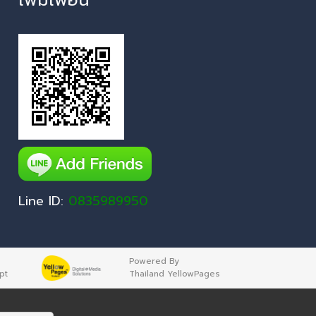
Line ID:
0835989950
Powered By
pt
Thailand YellowPages